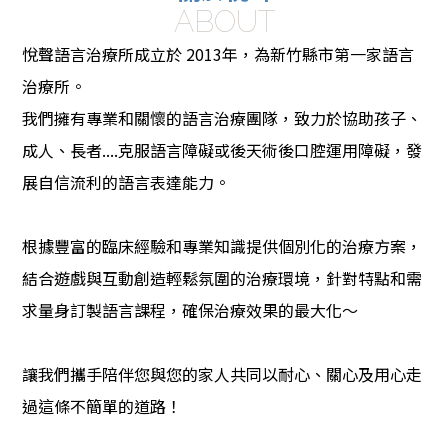
ABOUT
新竹語言治療所
悅聲語言治療所成立於 2013年，為新竹縣市第一家語言
北區語言治療
治療所。
我們擁有專業和關懷的語言治療團隊，致力於協助孩子、
成人、長者....克服語言障礙或後天術後口腔運用障礙，發
展自信流利的語言表達能力。
根據豐富的臨床經驗和專業知識提供個別化的治療方案，
結合遊戲與互動創造輕鬆氛圍的治療環境，針對特點和需
求量身訂製語言課程，確保治療效果的最大化～
讓我們攜手陪伴您與您的家人共同以耐心、關心及用心走
過這條不簡單的道路！