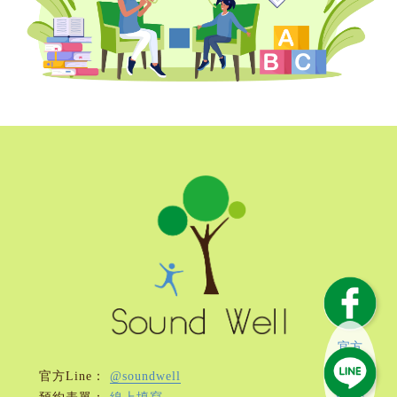
FB
官方
@soundwell